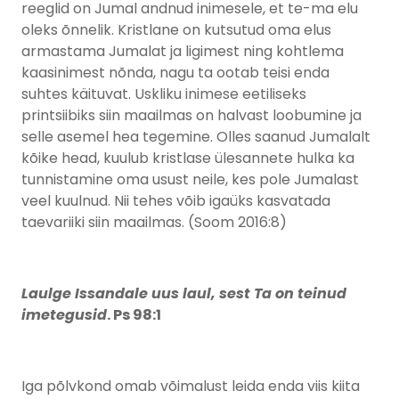
reeglid on Jumal andnud inimesele, et te-ma elu
oleks õnnelik. Kristlane on kutsutud oma elus
armastama Jumalat ja ligimest ning kohtlema
kaasinimest nõnda, nagu ta ootab teisi enda
suhtes käituvat. Uskliku inimese eetiliseks
printsiibiks siin maailmas on halvast loobumine ja
selle asemel hea tegemine. Olles saanud Jumalalt
kõike head, kuulub kristlase ülesannete hulka ka
tunnistamine oma usust neile, kes pole Jumalast
veel kuulnud. Nii tehes võib igaüks kasvatada
taevariiki siin maailmas. (Soom 2016:8)
Laulge Issandale uus laul, sest Ta on teinud
imetegusid
. Ps 98:1
Iga põlvkond omab võimalust leida enda viis kiita