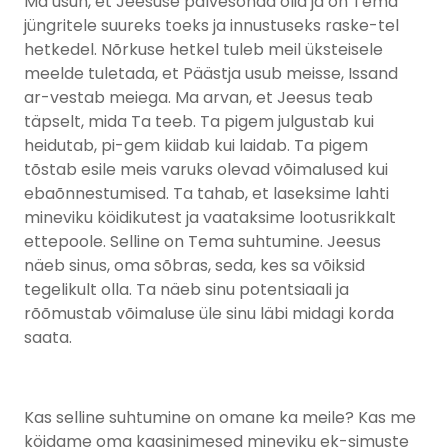
Ma usun, et Jeesuse palvesõnad olid ja on Tema
jüngritele suureks toeks ja innustuseks raske-tel
hetkedel. Nõrkuse hetkel tuleb meil üksteisele
meelde tuletada, et Päästja usub meisse, Issand
ar-vestab meiega. Ma arvan, et Jeesus teab
täpselt, mida Ta teeb. Ta pigem julgustab kui
heidutab, pi-gem kiidab kui laidab. Ta pigem
tõstab esile meis varuks olevad võimalused kui
ebaõnnestumised. Ta tahab, et laseksime lahti
mineviku köidikutest ja vaataksime lootusrikkalt
ettepoole. Selline on Tema suhtumine. Jeesus
näeb sinus, oma sõbras, seda, kes sa võiksid
tegelikult olla. Ta näeb sinu potentsiaali ja
rõõmustab võimaluse üle sinu läbi midagi korda
saata.
Kas selline suhtumine on omane ka meile? Kas me
köidame oma kaasinimesed mineviku ek-simuste