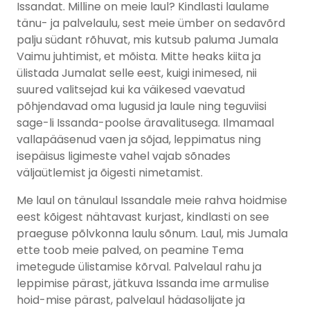
Issandat. Milline on meie laul? Kindlasti laulame
tänu- ja palvelaulu, sest meie ümber on sedavõrd
palju südant rõhuvat, mis kutsub paluma Jumala
Vaimu juhtimist, et mõista. Mitte heaks kiita ja
ülistada Jumalat selle eest, kuigi inimesed, nii
suured valitsejad kui ka väikesed vaevatud
põhjendavad oma lugusid ja laule ning teguviisi
sage-li Issanda-poolse äravalitusega. Ilmamaal
vallapääsenud vaen ja sõjad, leppimatus ning
isepäisus ligimeste vahel vajab sõnades
väljaütlemist ja õigesti nimetamist.
Me laul on tänulaul Issandale meie rahva hoidmise
eest kõigest nähtavast kurjast, kindlasti on see
praeguse põlvkonna laulu sõnum. Laul, mis Jumala
ette toob meie palved, on peamine Tema
imetegude ülistamise kõrval. Palvelaul rahu ja
leppimise pärast, jätkuva Issanda ime armulise
hoid-mise pärast, palvelaul hädasolijate ja