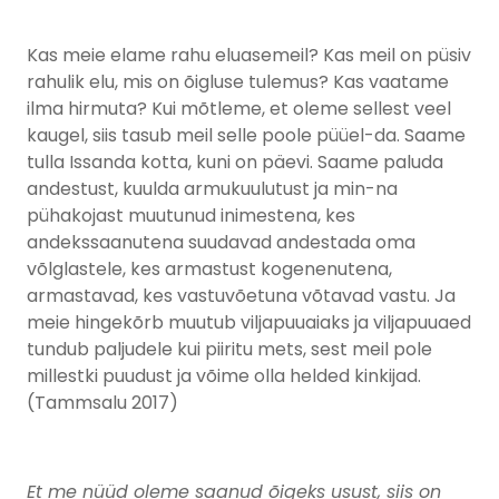
Kas meie elame rahu eluasemeil? Kas meil on püsiv
rahulik elu, mis on õigluse tulemus? Kas vaatame
ilma hirmuta? Kui mõtleme, et oleme sellest veel
kaugel, siis tasub meil selle poole püüel-da. Saame
tulla Issanda kotta, kuni on päevi. Saame paluda
andestust, kuulda armukuulutust ja min-na
pühakojast muutunud inimestena, kes
andekssaanutena suudavad andestada oma
võlglastele, kes armastust kogenenutena,
armastavad, kes vastuvõetuna võtavad vastu. Ja
meie hingekõrb muutub viljapuuaiaks ja viljapuuaed
tundub paljudele kui piiritu mets, sest meil pole
millestki puudust ja võime olla helded kinkijad.
(Tammsalu 2017)
Et me nüüd oleme saanud õigeks usust, siis on