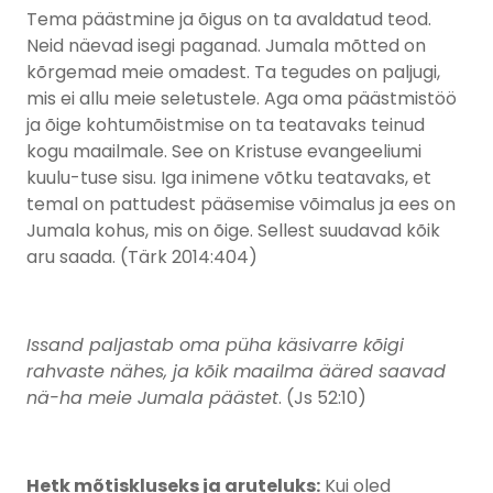
Tema päästmine ja õigus on ta avaldatud teod.
Neid näevad isegi paganad. Jumala mõtted on
kõrgemad meie omadest. Ta tegudes on paljugi,
mis ei allu meie seletustele. Aga oma päästmistöö
ja õige kohtumõistmise on ta teatavaks teinud
kogu maailmale. See on Kristuse evangeeliumi
kuulu-tuse sisu. Iga inimene võtku teatavaks, et
temal on pattudest pääsemise võimalus ja ees on
Jumala kohus, mis on õige. Sellest suudavad kõik
aru saada. (Tärk 2014:404)
Issand paljastab oma püha käsivarre kõigi
rahvaste nähes, ja kõik maailma ääred saavad
nä-ha meie Jumala päästet
. (Js 52:10)
Hetk mõtiskluseks ja aruteluks:
Kui oled