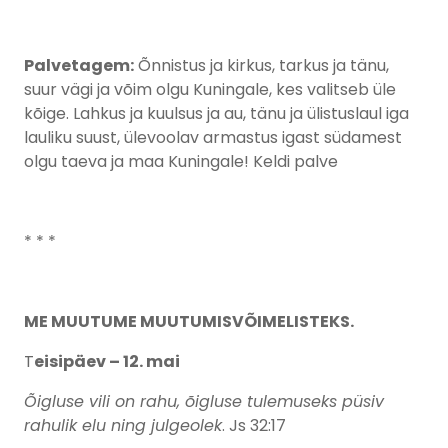
Palvetagem:
Õnnistus ja kirkus, tarkus ja tänu,
suur vägi ja võim olgu Kuningale, kes valitseb üle
kõige. Lahkus ja kuulsus ja au, tänu ja ülistuslaul iga
lauliku suust, ülevoolav armastus igast südamest
olgu taeva ja maa Kuningale! Keldi palve
* * *
ME MUUTUME MUUTUMISVÕIMELISTEKS.
T
eisipäev – 12. mai
Õigluse vili on rahu, õigluse tulemuseks püsiv
rahulik elu ning julgeolek
. Js 32:17