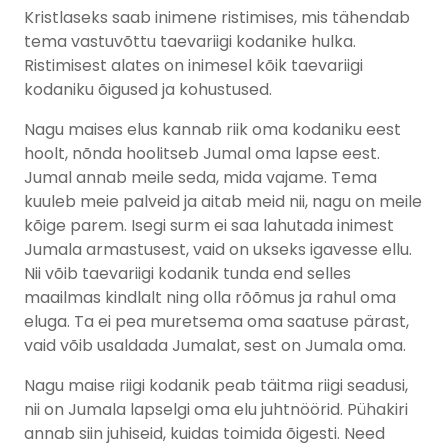
Kristlaseks saab inimene ristimises, mis tähendab
tema vastuvõttu taevariigi kodanike hulka.
Ristimisest alates on inimesel kõik taevariigi
kodaniku õigused ja kohustused.
Nagu maises elus kannab riik oma kodaniku eest
hoolt, nõnda hoolitseb Jumal oma lapse eest.
Jumal annab meile seda, mida vajame. Tema
kuuleb meie palveid ja aitab meid nii, nagu on meile
kõige parem. Isegi surm ei saa lahutada inimest
Jumala armastusest, vaid on ukseks igavesse ellu.
Nii võib taevariigi kodanik tunda end selles
maailmas kindlalt ning olla rõõmus ja rahul oma
eluga. Ta ei pea muretsema oma saatuse pärast,
vaid võib usaldada Jumalat, sest on Jumala oma.
Nagu maise riigi kodanik peab täitma riigi seadusi,
nii on Jumala lapselgi oma elu juhtnöörid. Pühakiri
annab siin juhiseid, kuidas toimida õigesti. Need