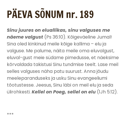
PÄEVA SÕNUM nr. 189
Sinu juures on eluallikas, sinu valguses me
näeme valgust
(Ps 36:10). Kõigeväeline Jumal!
Sina oled kinkinud meile kõige kallima – elu ja
valguse. Me palume, näita meile oma eluvalgust,
eluval-gust meie südame pimedusse, et näeksime
kõrvaldada takistusi Sinu tundmise teelt. Lase meil
selles valguses näha patu suurust. Anna jõudu
meeleparanduseks ja usku Sinu evangeeliumi
tõotustesse. Jeesus, Sinu läbi on meil elu ja seda
ülirohkesti.
Kellel on Poeg, sellel on elu
(1Jh 5:12).
***