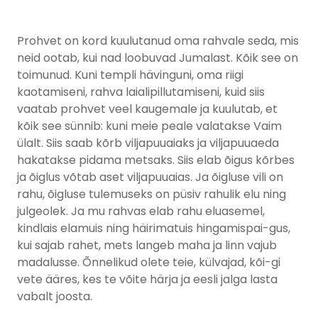
Prohvet on kord kuulutanud oma rahvale seda, mis
neid ootab, kui nad loobuvad Jumalast. Kõik see on
toimunud. Kuni templi hävinguni, oma riigi
kaotamiseni, rahva laialipillutamiseni, kuid siis
vaatab prohvet veel kaugemale ja kuulutab, et
kõik see sünnib: kuni meie peale valatakse Vaim
ülalt. Siis saab kõrb viljapuuaiaks ja viljapuuaeda
hakatakse pidama metsaks. Siis elab õigus kõrbes
ja õiglus võtab aset viljapuuaias. Ja õigluse vili on
rahu, õigluse tulemuseks on püsiv rahulik elu ning
julgeolek. Ja mu rahvas elab rahu eluasemel,
kindlais elamuis ning häirimatuis hingamispai-gus,
kui sajab rahet, mets langeb maha ja linn vajub
madalusse. Õnnelikud olete teie, külvajad, kõi-gi
vete ääres, kes te võite härja ja eesli jalga lasta
vabalt joosta.