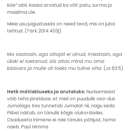
käe”
abil, kaasa arvatud ka võit patu, surma ja
maailma üle.
Meie usu julgustuseks on need teod, mis on juba
tehtud. (Tärk 2014:403j)
Ma vaatasin, aga aitajat ei olnud, imestasin, aga
ükski ei toetanud; siis aitas mind mu oma
käsivars ja mulle oli toeks mu tuline viha
. (Js 63:5)
Hetk mõtiskluseks ja aruteluks:
Nurisemisest
võib teha järelduse, et meil on puudulik osa-dus
Jumalaga. Kes tunnetab Jumalat nii, nagu seda
Piibel näitab, on tänulik kõigis olukordades.
Osaduseta inimene ei näe tänuks põhjust, tema
näeb. Paul Himma