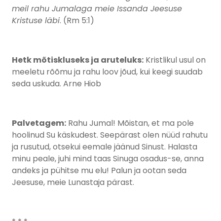
meil rahu Jumalaga meie Issanda Jeesuse
Kristuse läbi
. (Rm 5:1)
Hetk mõtiskluseks ja aruteluks:
Kristlikul usul on
meeletu rõõmu ja rahu loov jõud, kui keegi suudab
seda uskuda. Arne Hiob
Palvetagem:
Rahu Jumal! Mõistan, et ma pole
hoolinud Su käskudest. Seepärast olen nüüd rahutu
ja rusutud, otsekui eemale jäänud Sinust. Halasta
minu peale, juhi mind taas Sinuga osadus-se, anna
andeks ja pühitse mu elu! Palun ja ootan seda
Jeesuse, meie Lunastaja pärast.