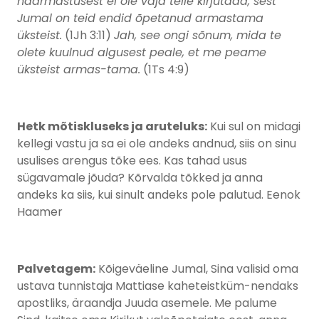
naarmastusest ei ole vaja teile kirjutada, sest
Jumal on teid endid õpetanud armastama
üksteist.
(1Jh 3:11)
Jah, see ongi sõnum, mida te
olete kuulnud algusest peale, et me peame
üksteist armas-tama.
(1Ts 4:9)
Hetk mõtiskluseks ja aruteluks:
Kui sul on midagi
kellegi vastu ja sa ei ole andeks andnud, siis on sinu
usulises arengus tõke ees. Kas tahad usus
sügavamale jõuda? Kõrvalda tõkked ja anna
andeks ka siis, kui sinult andeks pole palutud. Eenok
Haamer
Palvetagem:
Kõigeväeline Jumal, Sina valisid oma
ustava tunnistaja Mattiase kaheteistküm-nendaks
apostliks, äraandja Juuda asemele. Me palume