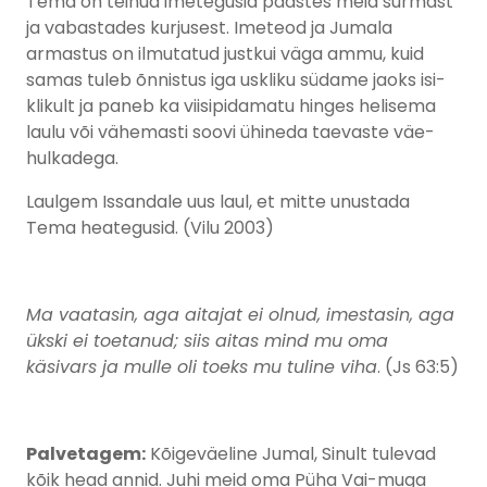
Tema on teinud imetegusid päästes meid surmast
ja vabastades kurjusest. Imeteod ja Jumala
armastus on ilmutatud justkui väga ammu, kuid
samas tuleb õnnistus iga uskliku südame jaoks isi-
klikult ja paneb ka viisipidamatu hinges helisema
laulu või vähemasti soovi ühineda taevaste väe-
hulkadega.
Laulgem Issandale uus laul, et mitte unustada
Tema heategusid. (Vilu 2003)
Ma vaatasin, aga aitajat ei olnud, imestasin, aga
ükski ei toetanud; siis aitas mind mu oma
käsivars ja mulle oli toeks mu tuline viha
. (Js 63:5)
Palvetagem:
Kõigeväeline Jumal, Sinult tulevad
kõik head annid. Juhi meid oma Püha Vai-muga