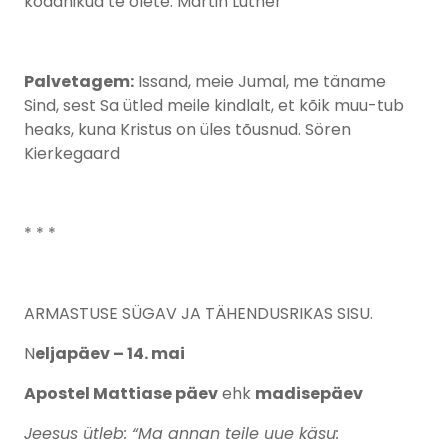
kodanikud te olete. Martin Luther
Palvetagem:
Issand, meie Jumal, me täname
Sind, sest Sa ütled meile kindlalt, et kõik muu-tub
heaks, kuna Kristus on üles tõusnud. Sören
Kierkegaard
* * *
ARMASTUSE SÜGAV JA TÄHENDUSRIKAS SISU.
N
eljapäev – 14. mai
Apostel Mattiase päev
ehk
madisepäev
Jeesus ütleb: “Ma annan teile uue käsu: