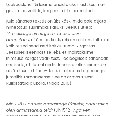
töökaaslane. Nii leiame endid olukorrast, kus mu-
gavam on vältida, kergem mitte armastada.
Kuid tänases tekstis on üks käsk, mida pole asjata
nimetatud suurimaks käsuks. Jeesus ütleb:
“Armastage nii nagu mina teid olen
armastanud!”
See on käsk, mis on raskem täita kui
kõik teised seadused kokku. Jumal kirgastas
Jeesuses iseennast selleks, et mõistaksime
inimsuse kõrget väär-tust. Teoloogiliselt tähendab
see seda, et Jumal andis Jeesuses olles inimesele
niivõrd suure tähen-duse, et ülendas ta peaaegu
jumalikku staatusesse. See on armastusest
küllastatud olukord. (Naab 2016)
Minu käsk on see: armastage üksteist, nagu mina
olen armastanud teid!
(Jh 15:12)
Aga ven-