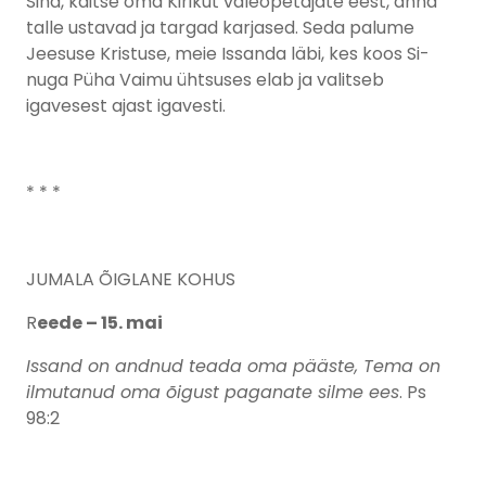
Sind, kaitse oma Kirikut valeõpetajate eest, anna
talle ustavad ja targad karjased. Seda palume
Jeesuse Kristuse, meie Issanda läbi, kes koos Si-
nuga Püha Vaimu ühtsuses elab ja valitseb
igavesest ajast igavesti.
* * *
JUMALA ÕIGLANE KOHUS
R
eede – 15. mai
Issand on andnud teada oma pääste, Tema on
ilmutanud oma õigust paganate silme ees
. Ps
98:2