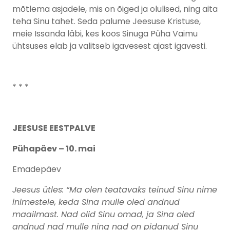
mõtlema asjadele, mis on õiged ja olulised, ning aita
teha Sinu tahet. Seda palume Jeesuse Kristuse,
meie Issanda läbi, kes koos Sinuga Püha Vaimu
ühtsuses elab ja valitseb igavesest ajast igavesti.
* * *
JEESUSE EESTPALVE
Pühapäev – 10. mai
Emadepäev
Jeesus ütles: “Ma olen teatavaks teinud Sinu nime
inimestele, keda Sina mulle oled andnud
maailmast. Nad olid Sinu omad, ja Sina oled
andnud nad mulle ning nad on pidanud Sinu