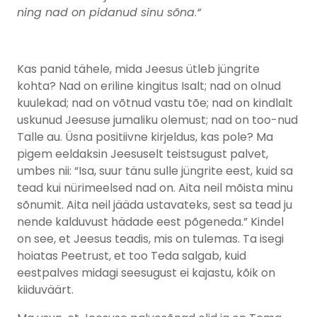
ning nad on pidanud sinu sõna
.
“
Kas panid tähele, mida Jeesus ütleb jüngrite
kohta? Nad on eriline kingitus Isalt; nad on olnud
kuulekad; nad on võtnud vastu tõe; nad on kindlalt
uskunud Jeesuse jumaliku olemust; nad on too-nud
Talle au. Üsna positiivne kirjeldus, kas pole? Ma
pigem eeldaksin Jeesuselt teistsugust palvet,
umbes nii: “Isa, suur tänu sulle jüngrite eest, kuid sa
tead kui nürimeelsed nad on. Aita neil mõista minu
sõnumit. Aita neil jääda ustavateks, sest sa tead ju
nende kalduvust hädade eest põgeneda.” Kindel
on see, et Jeesus teadis, mis on tulemas. Ta isegi
hoiatas Peetrust, et too Teda salgab, kuid
eestpalves midagi seesugust ei kajastu, kõik on
kiiduväärt.