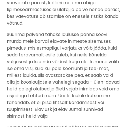
vaevatute pärast, kelleni me oma abiga
ligimesearmastuses ei ulata, ja palve nende pärast,
kes vaevatute abistamise on enesele ristiks kanda
võtnud.
Suurima palvena tahaks laulusse panna soovi
murda meie kõrval elavate inimeste sisemuses
pimedus, mis esmapilgul varjatuks võib jääda, kuid
seda teravamalt esile tuleb, kui neile kõnelda
valgusest ja Issanda võidust kurja üle. Inimene valib
ise oma viisi, kuid kui pole koorijuhti ja tee-mat,
millest laulda, siis avastatakse pea, et saab vaiki
olla ja kooslauljatele vahelegi segada – ülen-davad
helid polegi olulised ja õieti vajab inimlaps vaid oma
asjadega tehtud müra. Uuele laulule kutsumine
tähendab, et ei piisa lihtsalt kordamisest või
tuupimisest. Elav usk ja elav Jumal sunnivad
sisimast helid välja.