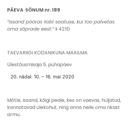
PÄEVA SÕNUM nr. 189
“Issand pööras Iiobi saatuse, kui too palvetas
oma sõprade eest.”
Ii 42:10
TAEVARIIGI KODANIKUNA MAAILMA
Ülestõusmisaja 5. pühapäev
nädal: 10. – 16. mai 2020
Mõtle, Issand, kõigi peale, kes on vaevas, hüljatud,
kannatavad ülekohut, ning anna neile oma rikast
armu.