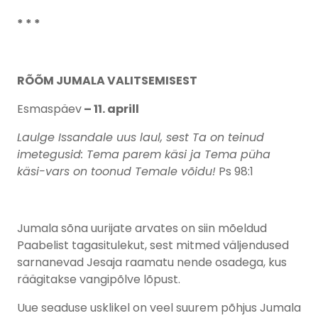
* * *
RÕÕM JUMALA VALITSEMISEST
Esmaspäev
– 11. aprill
Laulge Issandale uus laul, sest Ta on teinud
imetegusid: Tema parem käsi ja Tema püha
käsi-vars on toonud Temale võidu!
Ps 98:1
Jumala sõna uurijate arvates on siin mõeldud
Paabelist tagasitulekut, sest mitmed väljendused
sarnanevad Jesaja raamatu nende osadega, kus
räägitakse vangipõlve lõpust.
Uue seaduse usklikel on veel suurem põhjus Jumala