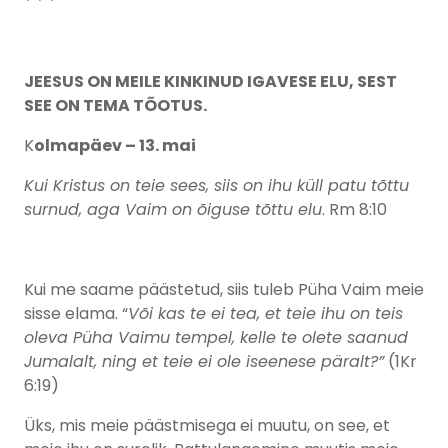
* * *
JEESUS ON MEILE KINKINUD IGAVESE ELU, SEST
SEE ON TEMA TÕOTUS.
K
olmapäev – 13. mai
Kui Kristus on teie sees, siis on ihu küll patu tõttu
surnud, aga Vaim on õiguse tõttu elu
. Rm 8:10
Kui me saame päästetud, siis tuleb Püha Vaim meie
sisse elama. “
Või kas te ei tea, et teie ihu on teis
oleva Püha Vaimu tempel, kelle te olete saanud
Jumalalt, ning et teie ei ole iseenese päralt?”
(1Kr
6:19)
Üks, mis meie päästmisega ei muutu, on see, et