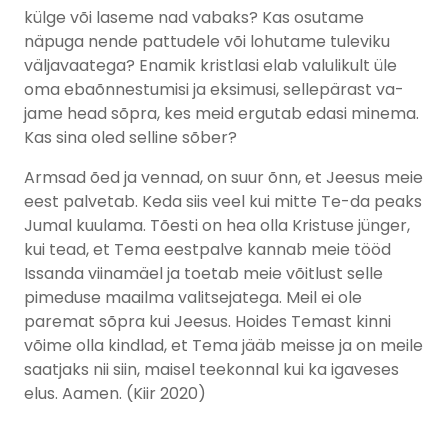
külge või laseme nad vabaks? Kas osutame
näpuga nende pattudele või lohutame tuleviku
väljavaatega? Enamik kristlasi elab valulikult üle
oma ebaõnnestumisi ja eksimusi, sellepärast va-
jame head sõpra, kes meid ergutab edasi minema.
Kas sina oled selline sõber?
Armsad õed ja vennad, on suur õnn, et Jeesus meie
eest palvetab. Keda siis veel kui mitte Te-da peaks
Jumal kuulama. Tõesti on hea olla Kristuse jünger,
kui tead, et Tema eestpalve kannab meie tööd
Issanda viinamäel ja toetab meie võitlust selle
pimeduse maailma valitsejatega. Meil ei ole
paremat sõpra kui Jeesus. Hoides Temast kinni
võime olla kindlad, et Tema jääb meisse ja on meile
saatjaks nii siin, maisel teekonnal kui ka igaveses
elus. Aamen. (Kiir 2020)