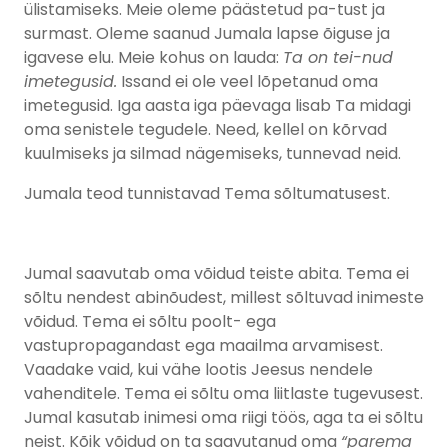
ülistamiseks. Meie oleme päästetud pa-tust ja
surmast. Oleme saanud Jumala lapse õiguse ja
igavese elu. Meie kohus on lauda:
Ta on tei-nud
imetegusid.
Issand ei ole veel lõpetanud oma
imetegusid. Iga aasta iga päevaga lisab Ta midagi
oma senistele tegudele. Need, kellel on kõrvad
kuulmiseks ja silmad nägemiseks, tunnevad neid.
Jumala teod tunnistavad Tema sõltumatusest.
Jumal saavutab oma võidud teiste abita. Tema ei
sõltu nendest abinõudest, millest sõltuvad inimeste
võidud. Tema ei sõltu poolt- ega
vastupropagandast ega maailma arvamisest.
Vaadake vaid, kui vähe lootis Jeesus nendele
vahenditele. Tema ei sõltu oma liitlaste tugevusest.
Jumal kasutab inimesi oma riigi töös, aga ta ei sõltu
neist. Kõik võidud on ta saavutanud oma
“parema