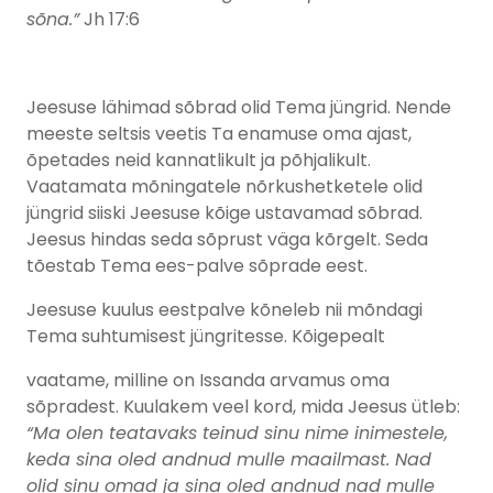
sõna.”
Jh 17:6
Jeesuse lähimad sõbrad olid Tema jüngrid. Nende
meeste seltsis veetis Ta enamuse oma ajast,
õpetades neid kannatlikult ja põhjalikult.
Vaatamata mõningatele nõrkushetketele olid
jüngrid siiski Jeesuse kõige ustavamad sõbrad.
Jeesus hindas seda sõprust väga kõrgelt. Seda
tõestab Tema ees-palve sõprade eest.
Jeesuse kuulus eestpalve kõneleb nii mõndagi
Tema suhtumisest jüngritesse. Kõigepealt
vaatame, milline on Issanda arvamus oma
sõpradest. Kuulakem veel kord, mida Jeesus ütleb:
“Ma olen teatavaks teinud sinu nime inimestele,
keda sina oled andnud mulle maailmast. Nad
olid sinu omad ja sina oled andnud nad mulle