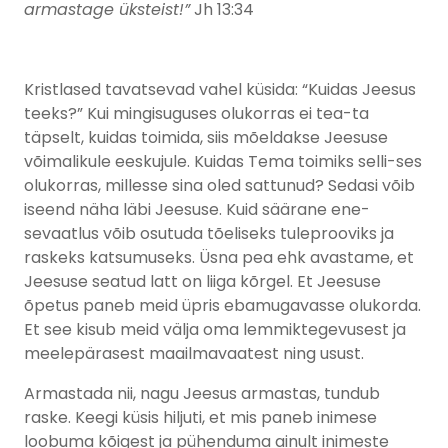
armastage üksteist!”
Jh 13:34
Kristlased tavatsevad vahel küsida: “Kuidas Jeesus
teeks?” Kui mingisuguses olukorras ei tea-ta
täpselt, kuidas toimida, siis mõeldakse Jeesuse
võimalikule eeskujule. Kuidas Tema toimiks selli-ses
olukorras, millesse sina oled sattunud? Sedasi võib
iseend näha läbi Jeesuse. Kuid säärane ene-
sevaatlus võib osutuda tõeliseks tuleprooviks ja
raskeks katsumuseks. Üsna pea ehk avastame, et
Jeesuse seatud latt on liiga kõrgel. Et Jeesuse
õpetus paneb meid üpris ebamugavasse olukorda.
Et see kisub meid välja oma lemmiktegevusest ja
meelepärasest maailmavaatest ning usust.
Armastada nii, nagu Jeesus armastas, tundub
raske. Keegi küsis hiljuti, et mis paneb inimese
loobuma kõigest ja pühenduma ainult inimeste