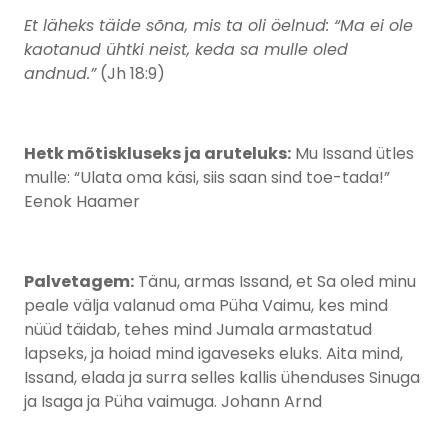
Et läheks täide sõna, mis ta oli öelnud: “Ma ei ole
kaotanud ühtki neist, keda sa mulle oled
andnud.”
(Jh 18:9)
Hetk mõtiskluseks ja aruteluks:
Mu Issand ütles
mulle: “Ulata oma käsi, siis saan sind toe-tada!”
Eenok Haamer
Palvetagem:
Tänu, armas Issand, et Sa oled minu
peale välja valanud oma Püha Vaimu, kes mind
nüüd täidab, tehes mind Jumala armastatud
lapseks, ja hoiad mind igaveseks eluks. Aita mind,
Issand, elada ja surra selles kallis ühenduses Sinuga
ja Isaga ja Püha vaimuga. Johann Arnd