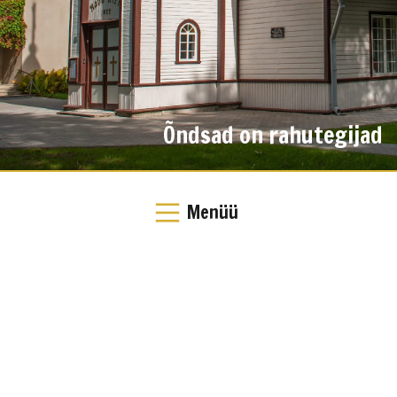
Õndsad on rahutegijad
Menüü