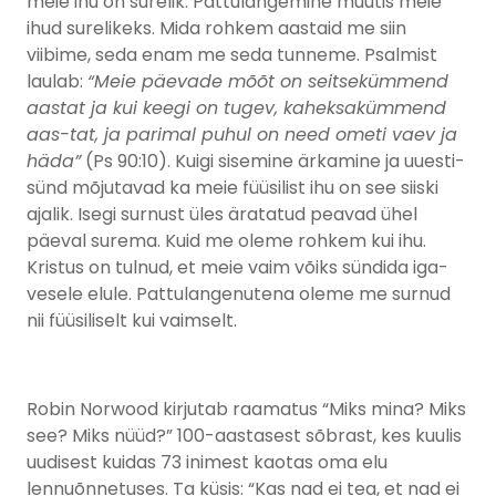
meie ihu on surelik. Pattulangemine muutis meie
ihud surelikeks. Mida rohkem aastaid me siin
viibime, seda enam me seda tunneme. Psalmist
laulab:
“Meie päevade mõõt on seitsekümmend
aastat ja kui keegi on tugev, kaheksakümmend
aas-tat, ja parimal puhul on need ometi vaev ja
häda”
(Ps 90:10). Kuigi sisemine ärkamine ja uuesti-
sünd mõjutavad ka meie füüsilist ihu on see siiski
ajalik. Isegi surnust üles äratatud peavad ühel
päeval surema. Kuid me oleme rohkem kui ihu.
Kristus on tulnud, et meie vaim võiks sündida iga-
vesele elule. Pattulangenutena oleme me surnud
nii füüsiliselt kui vaimselt.
Robin Norwood kirjutab raamatus “Miks mina? Miks
see? Miks nüüd?” 100-aastasest sõbrast, kes kuulis
uudisest kuidas 73 inimest kaotas oma elu
lennuõnnetuses. Ta küsis: “Kas nad ei tea, et nad ei