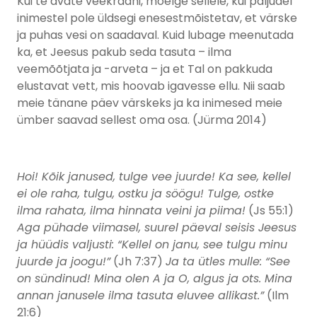
Kui te avate veekraani, mõelge sellele, kui paljudel
inimestel pole üldsegi enesestmõistetav, et värske
ja puhas vesi on saadaval. Kuid lubage meenutada
ka, et Jeesus pakub seda tasuta – ilma
veemõõtjata ja -arveta – ja et Tal on pakkuda
elustavat vett, mis hoovab igavesse ellu. Nii saab
meie tänane päev värskeks ja ka inimesed meie
ümber saavad sellest oma osa. (Jürma 2014)
Hoi! Kõik janused, tulge vee juurde! Ka see, kellel
ei ole raha, tulgu, ostku ja söögu! Tulge, ostke
ilma rahata, ilma hinnata veini ja piima!
(Js 55:1)
Aga pühade viimasel, suurel päeval seisis Jeesus
ja hüüdis valjusti: “Kellel on janu, see tulgu minu
juurde ja joogu!”
(Jh 7:37)
Ja ta ütles mulle: “See
on sündinud! Mina olen A ja O, algus ja ots. Mina
annan janusele ilma tasuta eluvee allikast.”
(Ilm
21:6)