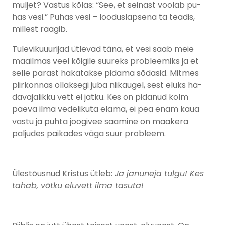
muljet? Vastus kõlas: “See, et seinast voolab pu-
has vesi.” Puhas vesi – looduslapsena ta teadis,
millest räägib.
Tulevikuuurijad ütlevad täna, et vesi saab meie
maailmas veel kõigile suureks probleemiks ja et
selle pärast hakatakse pidama sõdasid. Mitmes
piirkonnas ollaksegi juba niikaugel, sest eluks hä-
davajalikku vett ei jätku. Kes on pidanud kolm
päeva ilma vedelikuta elama, ei pea enam kaua
vastu ja puhta joogivee saamine on maakera
paljudes paikades väga suur probleem.
Ülestõusnud Kristus ütleb:
Ja januneja tulgu! Kes
tahab, võtku eluvett ilma tasuta!