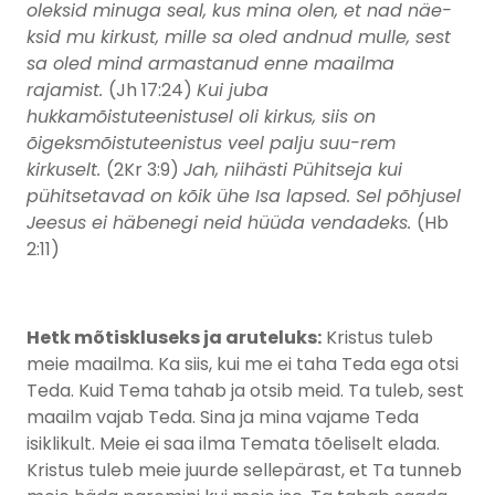
oleksid minuga seal, kus mina olen, et nad näe-
ksid mu kirkust, mille sa oled andnud mulle, sest
sa oled mind armastanud enne maailma
rajamist.
(Jh 17:24)
Kui juba
hukkamõistuteenistusel oli kirkus, siis on
õigeksmõistuteenistus veel palju suu-rem
kirkuselt.
(2Kr 3:9)
Jah, niihästi Pühitseja kui
pühitsetavad on kõik ühe Isa lapsed. Sel põhjusel
Jeesus ei häbenegi neid hüüda vendadeks.
(Hb
2:11)
Hetk mõtiskluseks ja aruteluks:
Kristus tuleb
meie maailma. Ka siis, kui me ei taha Teda ega otsi
Teda. Kuid Tema tahab ja otsib meid. Ta tuleb, sest
maailm vajab Teda. Sina ja mina vajame Teda
isiklikult. Meie ei saa ilma Temata tõeliselt elada.
Kristus tuleb meie juurde sellepärast, et Ta tunneb