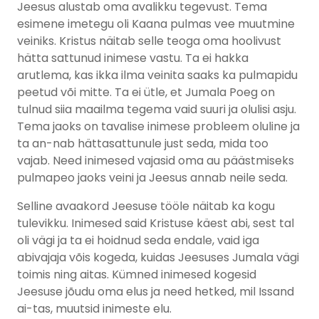
Jeesus alustab oma avalikku tegevust. Tema
esimene imetegu oli Kaana pulmas vee muutmine
veiniks. Kristus näitab selle teoga oma hoolivust
hätta sattunud inimese vastu. Ta ei hakka
arutlema, kas ikka ilma veinita saaks ka pulmapidu
peetud või mitte. Ta ei ütle, et Jumala Poeg on
tulnud siia maailma tegema vaid suuri ja olulisi asju.
Tema jaoks on tavalise inimese probleem oluline ja
ta an-nab hättasattunule just seda, mida too
vajab. Need inimesed vajasid oma au päästmiseks
pulmapeo jaoks veini ja Jeesus annab neile seda.
Selline avaakord Jeesuse tööle näitab ka kogu
tulevikku. Inimesed said Kristuse käest abi, sest tal
oli vägi ja ta ei hoidnud seda endale, vaid iga
abivajaja võis kogeda, kuidas Jeesuses Jumala vägi
toimis ning aitas. Kümned inimesed kogesid
Jeesuse jõudu oma elus ja need hetked, mil Issand
ai-tas, muutsid inimeste elu.