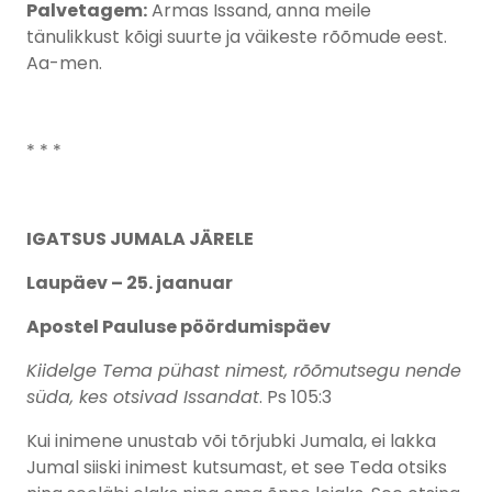
Palvetagem:
Armas Issand, anna meile
tänulikkust kõigi suurte ja väikeste rõõmude eest.
Aa-men.
* * *
IGATSUS JUMALA JÄRELE
Laupäev – 25. jaanuar
Apostel Pauluse pöördumispäev
Kiidelge Tema pühast nimest, rõõmutsegu nende
süda, kes otsivad Issandat
. Ps 105:3
Kui inimene unustab või tõrjubki Jumala, ei lakka
Jumal siiski inimest kutsumast, et see Teda otsiks