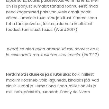
lapse sünd, kaunis päikesetõus või linnu lend. Meil
on siis põhjust Jumalat tänada rõõmu eest, mida
need kogemused pakuvad. Meie omalt poolt
võime Jumalale tuua tänu ja kiitust. Saame seda
teha tänupalvetes, laulus ja Jumala imelistest
töödest tunnistust tuues. (Ward 2017)
Jumal, sa oled mind õpetanud mu noorest east,
ja sestsaadik ma kuulutan sinu imesid
. (Ps 71:17)
Hetk mõtiskluseks ja aruteluks:
Kõik, millest
maailm koosneb, võib laguneda, kindlaks jää-vad
ainult Jumal ja Tema Sõna. Sõna, milles on elu ja
mis loob, päästab, uuendab. Fanny de Sivers