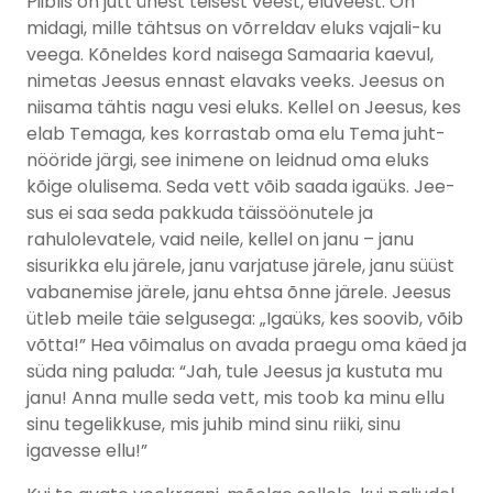
Piiblis on jutt ühest teisest veest, eluveest. On
midagi, mille tähtsus on võrreldav eluks vajali-ku
veega. Kõneldes kord naisega Samaaria kaevul,
nimetas Jeesus ennast elavaks veeks. Jeesus on
niisama tähtis nagu vesi eluks. Kellel on Jeesus, kes
elab Temaga, kes korrastab oma elu Tema juht-
nööride järgi, see inimene on leidnud oma eluks
kõige olulisema. Seda vett võib saada igaüks. Jee-
sus ei saa seda pakkuda täissöönutele ja
rahulolevatele, vaid neile, kellel on janu – janu
sisurikka elu järele, janu varjatuse järele, janu süüst
vabanemise järele, janu ehtsa õnne järele. Jeesus
ütleb meile täie selgusega: „Igaüks, kes soovib, võib
võtta!” Hea võimalus on avada praegu oma käed ja
süda ning paluda: “Jah, tule Jeesus ja kustuta mu
janu! Anna mulle seda vett, mis toob ka minu ellu
sinu tegelikkuse, mis juhib mind sinu riiki, sinu
igavesse ellu!”