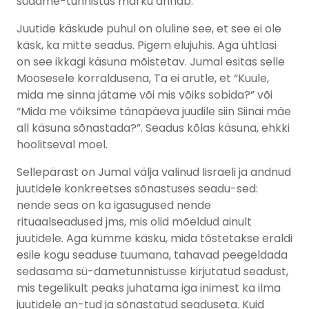
südame-tunnistus märku annab.
Juutide käskude puhul on oluline see, et see ei ole
käsk, ka mitte seadus. Pigem elujuhis. Aga ühtlasi
on see ikkagi käsuna mõistetav. Jumal esitas selle
Moosesele korraldusena, Ta ei arutle, et “Kuule,
mida me sinna jätame või mis võiks sobida?” või
“Mida me võiksime tänapäeva juudile siin Siinai mäe
all käsuna sõnastada?”. Seadus kõlas käsuna, ehkki
hoolitseval moel.
Sellepärast on Jumal välja valinud Iisraeli ja andnud
juutidele konkreetses sõnastuses seadu-sed:
nende seas on ka igasugused nende
rituaalseadused jms, mis olid mõeldud ainult
juutidele. Aga kümme käsku, mida tõstetakse eraldi
esile kogu seaduse tuumana, tahavad peegeldada
sedasama sü-dametunnistusse kirjutatud seadust,
mis tegelikult peaks juhatama iga inimest ka ilma
juutidele an-tud ja sõnastatud seaduseta. Kuid