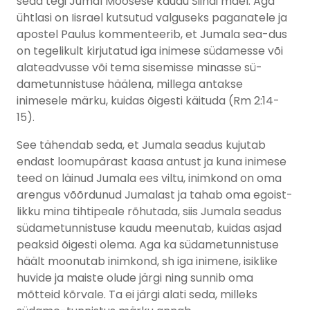
seda tegi Jumal Moosese kaudu Siinai mäel. Aga
ühtlasi on Iisrael kutsutud valguseks paganatele ja
apostel Paulus kommenteerib, et Jumala sea-dus
on tegelikult kirjutatud iga inimese südamesse või
alateadvusse või tema sisemisse minasse sü-
dametunnistuse häälena, millega antakse
inimesele märku, kuidas õigesti käituda (Rm 2:14-
15).
See tähendab seda, et Jumala seadus kujutab
endast loomupärast kaasa antust ja kuna inimese
teed on läinud Jumala ees viltu, inimkond on oma
arengus võõrdunud Jumalast ja tahab oma egoist-
likku mina tihtipeale rõhutada, siis Jumala seadus
südametunnistuse kaudu meenutab, kuidas asjad
peaksid õigesti olema. Aga ka südametunnistuse
häält moonutab inimkond, sh iga inimene, isiklike
huvide ja maiste olude järgi ning sunnib oma
mõtteid kõrvale. Ta ei järgi alati seda, milleks