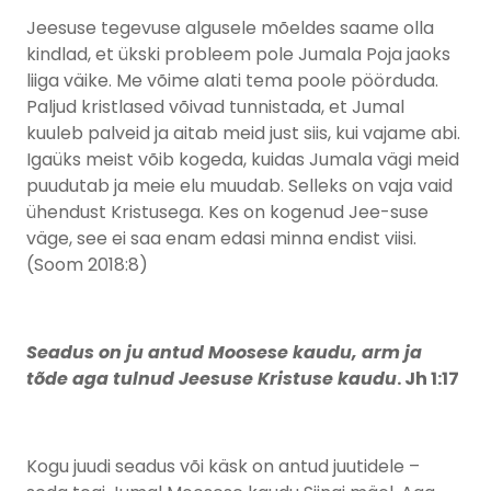
Jeesuse tegevuse algusele mõeldes saame olla
kindlad, et ükski probleem pole Jumala Poja jaoks
liiga väike. Me võime alati tema poole pöörduda.
Paljud kristlased võivad tunnistada, et Jumal
kuuleb palveid ja aitab meid just siis, kui vajame abi.
Igaüks meist võib kogeda, kuidas Jumala vägi meid
puudutab ja meie elu muudab. Selleks on vaja vaid
ühendust Kristusega. Kes on kogenud Jee-suse
väge, see ei saa enam edasi minna endist viisi.
(Soom 2018:8)
Seadus on ju antud Moosese kaudu, arm ja
tõde aga tulnud Jeesuse Kristuse kaudu
. Jh 1:17
Kogu juudi seadus või käsk on antud juutidele –