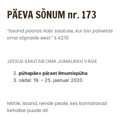
PÄEVA SÕNUM nr. 173
“Issand pööras Iiobi saatuse, kui too palvetas
oma sõprade eest.”
Ii 42:10
JEESUS ILMUTAB OMA JUMALIKKU VÄGE
pühapäev pärast ilmumispüha
nädal: 19. – 25. jaanuar 2020
Mõtle, Issand, nende peale, kes kannatavad
kehalise puude all.