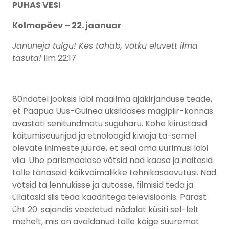
PUHAS VESI
Kolmapäev – 22. jaanuar
Januneja tulgu! Kes tahab, võtku eluvett ilma
tasuta!
Ilm 22:17
80ndatel jooksis läbi maailma ajakirjanduse teade,
et Paapua Uus-Guinea üksildases mägipiir-konnas
avastati senitundmatu suguharu. Kohe kiirustasid
käitumiseuurijad ja etnoloogid kiviaja ta-semel
olevate inimeste juurde, et seal oma uurimusi läbi
viia. Ühe pärismaalase võtsid nad kaasa ja näitasid
talle tänaseid kõikvõimalikke tehnikasaavutusi. Nad
võtsid ta lennukisse ja autosse, filmisid teda ja
üllatasid siis teda kaadritega televisioonis. Pärast
üht 20. sajandis veedetud nädalat küsiti sel-lelt
mehelt, mis on avaldanud talle kõige suuremat