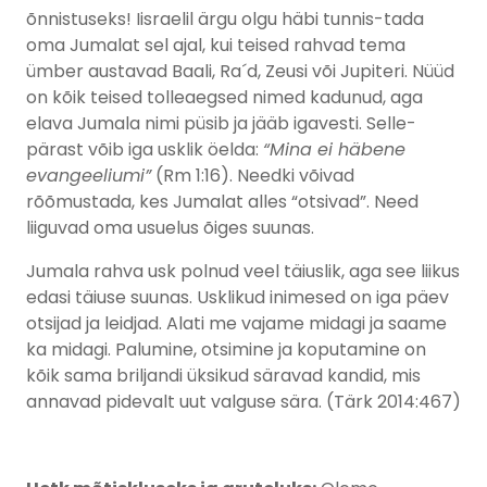
õnnistuseks! Iisraelil ärgu olgu häbi tunnis-tada
oma Jumalat sel ajal, kui teised rahvad tema
ümber austavad Baali, Ra´d, Zeusi või Jupiteri. Nüüd
on kõik teised tolleaegsed nimed kadunud, aga
elava Jumala nimi püsib ja jääb igavesti. Selle-
pärast võib iga usklik öelda:
“Mina ei häbene
evangeeliumi”
(Rm 1:16). Needki võivad
rõõmustada, kes Jumalat alles “otsivad”. Need
liiguvad oma usuelus õiges suunas.
Jumala rahva usk polnud veel täiuslik, aga see liikus
edasi täiuse suunas. Usklikud inimesed on iga päev
otsijad ja leidjad. Alati me vajame midagi ja saame
ka midagi. Palumine, otsimine ja koputamine on
kõik sama briljandi üksikud säravad kandid, mis
annavad pidevalt uut valguse sära. (Tärk 2014:467)