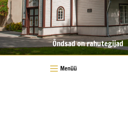
Õndsad on rahutegijad
Menüü