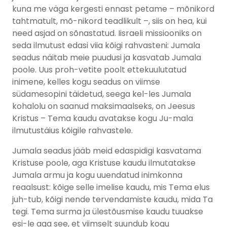
kuna me väga kergesti ennast petame – mõnikord
tahtmatult, mõ-nikord teadlikult –, siis on hea, kui
need asjad on sõnastatud. Iisraeli missiooniks on
seda ilmutust edasi viia kõigi rahvasteni: Jumala
seadus näitab meie puudusi ja kasvatab Jumala
poole. Uus proh-vetite poolt ettekuulutatud
inimene, kelles kogu seadus on viimse
südamesopini täidetud, seega kel-les Jumala
kohalolu on saanud maksimaalseks, on Jeesus
Kristus – Tema kaudu avatakse kogu Ju-mala
ilmutustäius kõigile rahvastele.
Jumala seadus jääb meid edaspidigi kasvatama
Kristuse poole, aga Kristuse kaudu ilmutatakse
Jumala armu ja kogu uuendatud inimkonna
reaalsust: kõige selle imelise kaudu, mis Tema elus
juh-tub, kõigi nende tervendamiste kaudu, mida Ta
tegi. Tema surma ja ülestõusmise kaudu tuuakse
esi-le aga see, et viimselt suundub kogu