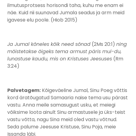
ilmutusprotsess horisondi taha, kuhu me enam ei
näe. Kuid nii suunavad Jumala seadus ja arm meid
igavese elu poole. (Hiob 2015)
Ja Jumal kõneles kõik need sõnad
(2Ms 20:1)
ning
mõistetakse õigeks tema armust päris mui-du,
lunastuse kaudu, mis on Kristuses Jeesuses
(Rm
3:24)
Palvetagem:
Kõigeväeline Jumal, Sinu Poeg võttis
kord äratõugatud Samaaria naise tema usu pärast
vastu. Anna meile samasugust usku, et meiegi
võiksime loota ainult Sinu armastusele ja üks-teist
vastu võtta, nagu Sina meid oled vastu võtnud.
Seda palume Jeesuse Kristuse, Sinu Poja, meie
Issanda läbi.