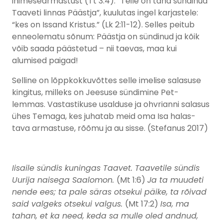
inimesearmastust (Tt 3:4). “Teile on täna sündinud
Taaveti linnas Päästja”, kuulutas ingel karjastele:
“kes on Issand Kristus.” (Lk 2:11-12). Selles peitub
enneolematu sõnum: Päästja on sündinud ja kõik
võib saada päästetud – nii taevas, maa kui
alumised paigad!
Selline on lõppkokkuvõttes selle imelise salasuse
kingitus, milleks on Jeesuse sündimine Pet-
lemmas. Vastastikuse usalduse ja ohvrianni salasus
ühes Temaga, kes juhatab meid oma Isa halas-
tava armastuse, rõõmu ja au sisse. (Stefanus 2017)
Iisaile sündis kuningas Taavet. Taavetile sündis
Uurija naisega Saalomon.
(Mt 1:6)
Ja ta muudeti
nende ees; ta pale säras otsekui päike, ta rõivad
said valgeks otsekui valgus.
(Mt 17:2)
Isa, ma
tahan, et ka need, keda sa mulle oled andnud,