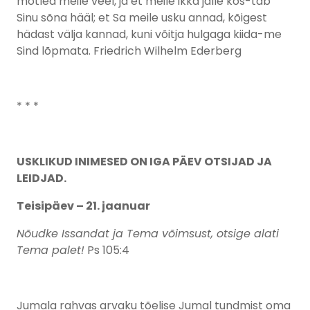
mõtled meile veel, ja et meile ikka jälle kos-tab
Sinu sõna hääl; et Sa meile usku annad, kõigest
hädast välja kannad, kuni võitja hulgaga kiida-me
Sind lõpmata. Friedrich Wilhelm Ederberg
* * *
USKLIKUD INIMESED ON IGA PÄEV OTSIJAD JA
LEIDJAD.
Teisipäev – 21. jaanuar
Nõudke Issandat ja Tema võimsust, otsige alati
Tema palet!
Ps 105:4
Jumala rahvas arvaku tõelise Jumal tundmist oma