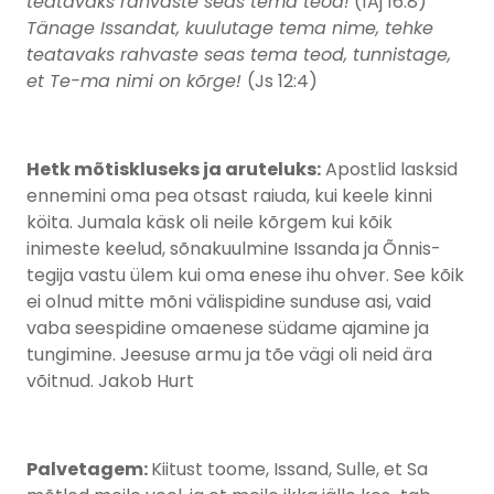
teatavaks rahvaste seas tema teod!
(1Aj 16:8)
Tänage Issandat, kuulutage tema nime, tehke
teatavaks rahvaste seas tema teod, tunnistage,
et Te-ma nimi on kõrge!
(Js 12:4)
Hetk mõtiskluseks ja aruteluks:
Apostlid lasksid
ennemini oma pea otsast raiuda, kui keele kinni
köita. Jumala käsk oli neile kõrgem kui kõik
inimeste keelud, sõnakuulmine Issanda ja Õnnis-
tegija vastu ülem kui oma enese ihu ohver. See kõik
ei olnud mitte mõni välispidine sunduse asi, vaid
vaba seespidine omaenese südame ajamine ja
tungimine. Jeesuse armu ja tõe vägi oli neid ära
võitnud. Jakob Hurt
Palvetagem:
Kiitust toome, Issand, Sulle, et Sa