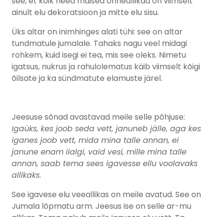
see, et kõik need maised õnneallikad on viimselt
ainult elu dekoratsioon ja mitte elu sisu.
Üks altar on inimhinges alati tühi: see on altar
tundmatule jumalale. Tahaks nagu veel midagi
rohkem, kuid isegi ei tea, mis see oleks. Nimetu
igatsus, nukrus ja rahulolematus käib viimselt kõigi
õilsate ja ka sündmatute elamuste järel.
Jeesuse sõnad avastavad meile selle põhjuse:
Igaüks, kes joob seda vett, januneb jälle, aga kes
iganes joob vett, mida mina talle annan, ei
janune enam iialgi, vaid vesi, mille mina talle
annan, saab tema sees igavesse ellu voolavaks
allikaks
.
See igavese elu veeallikas on meile avatud. See on
Jumala lõpmatu arm. Jeesus ise on selle ar-mu