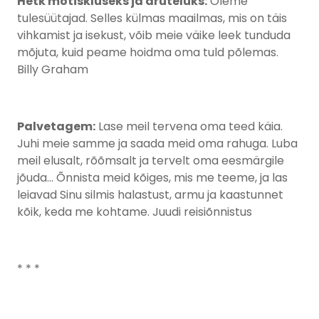
Hetk mõtiskluseks ja aruteluks:
Oleme
tulesüütajad. Selles külmas maailmas, mis on täis
vihkamist ja isekust, võib meie väike leek tunduda
mõjuta, kuid peame hoidma oma tuld põlemas.
Billy Graham
Palvetagem:
Lase meil tervena oma teed käia.
Juhi meie samme ja saada meid oma rahuga. Luba
meil elusalt, rõõmsalt ja tervelt oma eesmärgile
jõuda… Õnnista meid kõiges, mis me teeme, ja las
leiavad Sinu silmis halastust, armu ja kaastunnet
kõik, keda me kohtame. Juudi reisiõnnistus
* * *