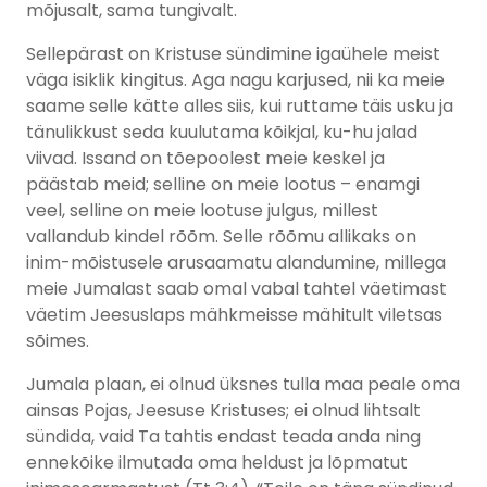
mõjusalt, sama tungivalt.
Sellepärast on Kristuse sündimine igaühele meist
väga isiklik kingitus. Aga nagu karjused, nii ka meie
saame selle kätte alles siis, kui ruttame täis usku ja
tänulikkust seda kuulutama kõikjal, ku-hu jalad
viivad. Issand on tõepoolest meie keskel ja
päästab meid; selline on meie lootus – enamgi
veel, selline on meie lootuse julgus, millest
vallandub kindel rõõm. Selle rõõmu allikaks on
inim-mõistusele arusaamatu alandumine, millega
meie Jumalast saab omal vabal tahtel väetimast
väetim Jeesuslaps mähkmeisse mähitult viletsas
sõimes.
Jumala plaan, ei olnud üksnes tulla maa peale oma
ainsas Pojas, Jeesuse Kristuses; ei olnud lihtsalt
sündida, vaid Ta tahtis endast teada anda ning
ennekõike ilmutada oma heldust ja lõpmatut