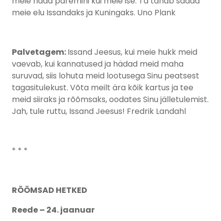
meie häda paremini kui meie ise. Ta tahab saada
meie elu Issandaks ja Kuningaks. Uno Plank
Palvetagem:
Issand Jeesus, kui meie hukk meid
vaevab, kui kannatused ja hädad meid maha
suruvad, siis lohuta meid lootusega Sinu peatsest
tagasitulekust. Võta meilt ära kõik kartus ja tee
meid siiraks ja rõõmsaks, oodates Sinu jälletulemist.
Jah, tule ruttu, Issand Jeesus! Fredrik Landahl
* * *
RÕÕMSAD HETKED
Reede – 24. jaanuar