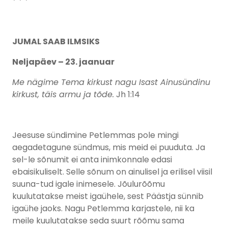
* * *
JUMAL SAAB ILMSIKS
Neljapäev – 23. jaanuar
Me nägime Tema kirkust nagu Isast Ainusündinu
kirkust, täis armu ja tõde.
Jh 1:14
Jeesuse sündimine Petlemmas pole mingi
aegadetagune sündmus, mis meid ei puuduta. Ja
sel-le sõnumit ei anta inimkonnale edasi
ebaisikuliselt. Selle sõnum on ainulisel ja erilisel viisil
suuna-tud igale inimesele. Jõulurõõmu
kuulutatakse meist igaühele, sest Päästja sünnib
igaühe jaoks. Nagu Petlemma karjastele, nii ka
meile kuulutatakse seda suurt rõõmu sama