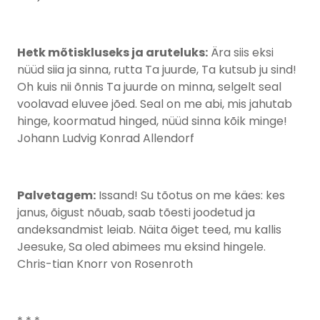
Hetk mõtiskluseks ja aruteluks:
Ära siis eksi
nüüd siia ja sinna, rutta Ta juurde, Ta kutsub ju sind!
Oh kuis nii õnnis Ta juurde on minna, selgelt seal
voolavad eluvee jõed. Seal on me abi, mis jahutab
hinge, koormatud hinged, nüüd sinna kõik minge!
Johann Ludvig Konrad Allendorf
Palvetagem:
Issand! Su tõotus on me käes: kes
janus, õigust nõuab, saab tõesti joodetud ja
andeksandmist leiab. Näita õiget teed, mu kallis
Jeesuke, Sa oled abimees mu eksind hingele.
Chris-tian Knorr von Rosenroth