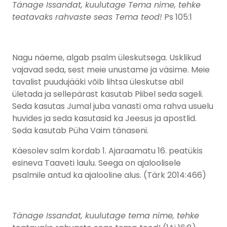
Tänage Issandat, kuulutage Tema nime, tehke
teatavaks rahvaste seas Tema teod!
Ps 105:1
Nagu näeme, algab psalm üleskutsega. Usklikud
vajavad seda, sest meie unustame ja väsime. Meie
tavalist puudujääki võib lihtsa üleskutse abil
ületada ja sellepärast kasutab Piibel seda sageli.
Seda kasutas Jumal juba vanasti oma rahva usuelu
huvides ja seda kasutasid ka Jeesus ja apostlid.
Seda kasutab Püha Vaim tänaseni.
Käesolev salm kordab 1. Ajaraamatu 16. peatükis
esineva Taaveti laulu. Seega on ajaloolisele
psalmile antud ka ajalooline alus. (Tärk 2014:466)
Tänage Issandat, kuulutage tema nime, tehke