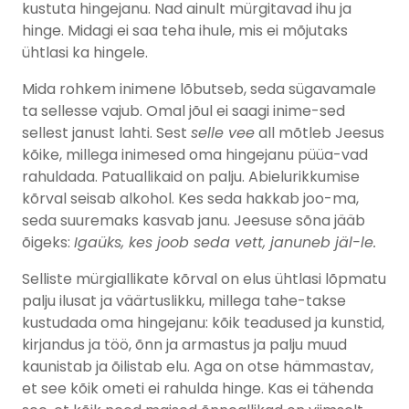
kustuta hingejanu. Nad ainult mürgitavad ihu ja
hinge. Midagi ei saa teha ihule, mis ei mõjutaks
ühtlasi ka hingele.
Mida rohkem inimene lõbutseb, seda sügavamale
ta sellesse vajub. Omal jõul ei saagi inime-sed
sellest janust lahti. Sest
selle vee
all mõtleb Jeesus
kõike, millega inimesed oma hingejanu püüa-vad
rahuldada. Patuallikaid on palju. Abielurikkumise
kõrval seisab alkohol. Kes seda hakkab joo-ma,
seda suuremaks kasvab janu. Jeesuse sõna jääb
õigeks:
Igaüks, kes joob seda vett, januneb jäl-le.
Selliste mürgiallikate kõrval on elus ühtlasi lõpmatu
palju ilusat ja väärtuslikku, millega tahe-takse
kustudada oma hingejanu: kõik teadused ja kunstid,
kirjandus ja töö, õnn ja armastus ja palju muud
kaunistab ja õilistab elu. Aga on otse hämmastav,
et see kõik ometi ei rahulda hinge. Kas ei tähenda