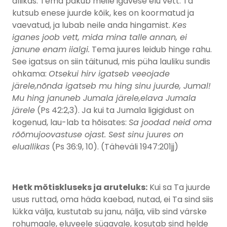
allikas. Tema pakub meile igavese elu vett. Ta
kutsub enese juurde kõik, kes on koormatud ja
vaevatud, ja lubab neile anda hingamist.
Kes
iganes joob vett, mida mina talle annan, ei
janune enam iialgi.
Tema juures leidub hinge rahu.
See igatsus on siin täitunud, mis püha lauliku sundis
ohkama:
Otsekui hirv igatseb veeojade
järele,nõnda igatseb mu hing sinu juurde, Jumal!
Mu hing januneb Jumala järele,elava Jumala
järele
(Ps 42:2,3). Ja kui ta Jumala ligigidust on
kogenud, lau-lab ta hõisates:
Sa joodad neid oma
rõõmujoovastuse ojast. Sest sinu juures on
eluallikas
(Ps 36:9, 10). (Täheväli 1947:201jj)
Hetk mõtiskluseks ja aruteluks:
Kui sa Ta juurde
usus ruttad, oma häda kaebad, nutad, ei Ta sind siis
lükka välja, kustutab su janu, nälja, viib sind värske
rohumaale, eluveele sügavale, kosutab sind helde